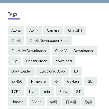
Tags
Alpha
Apink
Camera
ChatGPT
Chzzk
Chzzk Downloader Suite
ChzzkLiveDownloader
ChzzkVideoDownloader
Clip
Denshi Block
download
Downloader
Electronic Block
EX
EX-150
Firmware
FX
Gakken
GUI
ILCE-1
Live
mini
Sony
ST
Update
Video
学研
日本語
歌詞