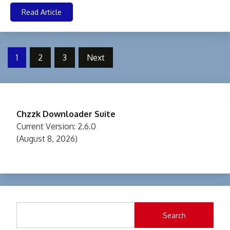
Read Article
Posts
1
2
3
Next
pagination
Chzzk Downloader Suite
Current Version: 2.6.0
(August 8, 2026)
Search