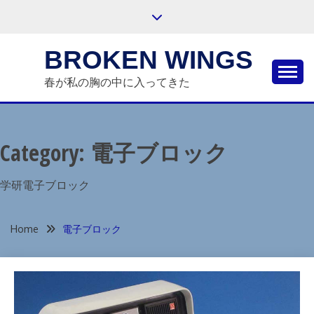
Skip
to
content
BROKEN WINGS
春が私の胸の中に入ってきた
Category:
電子ブロック
学研電子ブロック
Home
電子ブロック