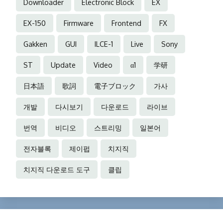
Downloader
Electronic Block
EX
EX-150
Firmware
Frontend
FX
Gakken
GUI
ILCE-1
Live
Sony
ST
Update
Video
α1
学研
日本語
歌詞
電子ブロック
가사
개발
다시보기
다운로드
라이브
번역
비디오
스트리밍
일본어
전자블록
제이펍
치지직
치지직 다운로드 도구
클립