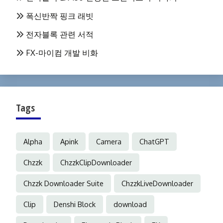
폭신반짝 핑크 래빗
전자블록 관련 서적
FX-마이컴 개발 비화
Tags
Alpha
Apink
Camera
ChatGPT
Chzzk
ChzzkClipDownloader
Chzzk Downloader Suite
ChzzkLiveDownloader
Clip
Denshi Block
download