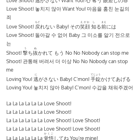
Love Shoot!
逃
がさない Want You!
心
奪
う
眼差
しの
罪
Love Shoot! 놓치지 않아 Want You! 마음을 훔친 눈길의
죄
もど
えがお
し
まえ
Love Shoot!
戻
れない Baby! その
笑顔
知
る
前
には
Love Shoot! 돌아갈 수 없어 Baby 그 미소를 알기 전으로
는
う
ぬ
Shoot!
撃
ち
抜
かれて もう No No Nobody can stop me
Shoot! 관통해 버려서 더 이상 No No Nobody can stop
me
に
てじょう
Loving You!
逃
がさない Baby! C’mon!
手錠
かけてあげる
Loving You! 놓치지 않아 Baby! C’mon! 수갑을 채워주겠어
La La La La La La Love Shoot!
La La La La La La Love Shoot!
La La La La La La Love Shoot! Love Shoot!
La La La La La La Love Shoot! Love Shoot!
かくご
La La La La La La
覚悟
してね You’re mine!