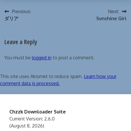
Post
Previous:
Next:
ダリア
Sunshine Girl
navigation
Leave a Reply
You must be
logged in
to post a comment.
This site uses Akismet to reduce spam.
Learn how your
comment data is processed.
Chzzk Downloader Suite
Current Version: 2.6.0
(August 8, 2026)