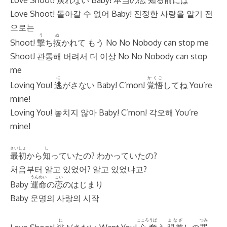
Love Shoot!
戻
れない Baby!
本当
の
恋
知
る
前
には
Love Shoot! 돌아갈 수 없어 Baby! 진정한 사랑을 알기 전
으로는
う
ぬ
Shoot!
撃
ち
抜
かれて もう No No Nobody can stop me
Shoot! 관통해 버려서 더 이상 No No Nobody can stop
me
に
かくご
Loving You!
逃
がさない Baby! C’mon!
覚悟
してね You’re
mine!
Loving You! 놓치지 않아 Baby! C’mon! 각오해 You’re
mine!
さいしょ
し
最初
から
知
っていたの? わかっていたの?
처음부터 알고 있었어? 알고 있었냐고?
うんめい
こい
Baby
運命
の
恋
のはじまり
Baby 운명의 사랑의 시작
に
こころ
うば
まなざ
つみ