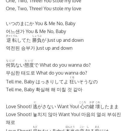
One, Two, Three! You stole my love
One, Two, Three! You stole my love
いつのまにか You & Me No, Baby
어느샌가 You & Me No, Baby
ぎゃくてん
しょうぶ
逆転
してた
勝負
が Just up and down
역전된 승부가 Just up and down
なにげ
たいど
何気
ない
態度
で What do you wanna do?
무심한 태도로 What do you wanna do?
くる
Tell me, Baby はっきりしてよ
狂
いそうなの
Tell me, Baby 확실해 해 미칠 것 같아
に
こころ
かぎ
こわ
Love Shoot!
逃
がさない Want You!
心
の
鍵
壊
したまま
Love Shoot! 놓치지 않아 Want You! 마음의 열쇠 부숴진
채로
もど
ほんとう
こい
し
まえ