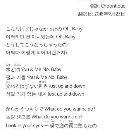
翻訳: Choonholic
翻訳日: 2018年9月23日
こんなはずじゃなかったの Oh, Baby
이러려던 건 아니었는데 Oh, Baby
どうしてこうなっちゃったの?
어쩌다 이렇게 되어 버린거지?
みず
あぶら
水
と
油
You & Me No, Baby
물과 기름 You & Me No, Baby
まじ
せかい
交
わるはずない
世界
Just up and down
섞일 리가 없는 세계 Just up and down
からかうつもりで What do you wanna do?
놀릴 셈으로 What do you wanna do?
いっしゅん
こい
わな
お
Look in your eyes
一瞬
で
恋
の
罠
に
堕
ちたの