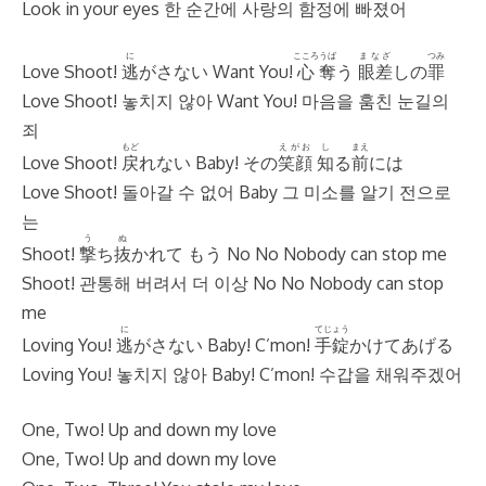
Look in your eyes 한 순간에 사랑의 함정에 빠졌어
に
こころ
うば
まなざ
つみ
Love Shoot!
逃
がさない Want You!
心
奪
う
眼差
しの
罪
Love Shoot! 놓치지 않아 Want You! 마음을 훔친 눈길의
죄
もど
えがお
し
まえ
Love Shoot!
戻
れない Baby! その
笑顔
知
る
前
には
Love Shoot! 돌아갈 수 없어 Baby 그 미소를 알기 전으로
는
う
ぬ
Shoot!
撃
ち
抜
かれて もう No No Nobody can stop me
Shoot! 관통해 버려서 더 이상 No No Nobody can stop
me
に
てじょう
Loving You!
逃
がさない Baby! C’mon!
手錠
かけてあげる
Loving You! 놓치지 않아 Baby! C’mon! 수갑을 채워주겠어
One, Two! Up and down my love
One, Two! Up and down my love