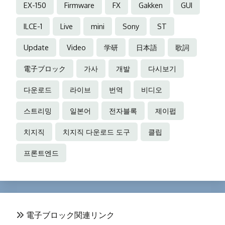
EX-150
Firmware
FX
Gakken
GUI
ILCE-1
Live
mini
Sony
ST
Update
Video
学研
日本語
歌詞
電子ブロック
가사
개발
다시보기
다운로드
라이브
번역
비디오
스트리밍
일본어
전자블록
제이펍
치지직
치지직 다운로드 도구
클립
프론트엔드
電子ブロック関連リンク