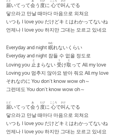
とど
あ
たび
こころ
さけ
届
いてって
会
う
度
に
心
で
叫
んでる
닿으라고 만날 때마다 마음으로 외쳐요
いつも I love you だけどキミはわかってないね
언제나 I love you 하지만 그대는 모르고 있네요
ねむ
Everyday and night
眠
れないくらい
Everyday and night 잠들 수 없을 정도로
と
う
と
Loving you
止
まらない
受
け
取
って All my love
Loving you 멈추지 않아요 받아 줘요 All my love
それなのに You don’t know wow oh～
그런데도 You don’t know wow oh～
とど
あ
たび
こころ
さけ
届
いてって
会
う
度
に
心
で
叫
んでる
닿으라고 만날 때마다 마음으로 외쳐요
いつも I love you だけどキミはわかってないね
언제나 I love you 하지만 그대는 모르고 있네요