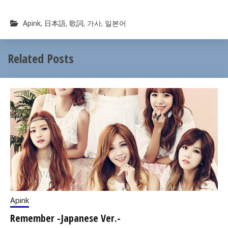
Apink
,
日本語
,
歌詞
,
가사
,
일본어
Related Posts
Apink
Remember -Japanese Ver.-