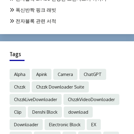
폭신반짝 핑크 래빗
전자블록 관련 서적
Tags
Alpha
Apink
Camera
ChatGPT
Chzzk
Chzzk Downloader Suite
ChzzkLiveDownloader
ChzzkVideoDownloader
Clip
Denshi Block
download
Downloader
Electronic Block
EX