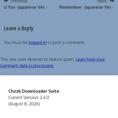
Post
Previous:
Next:
U You -Japanese Ver.-
Remember -Japanese Ver.-
navigation
Leave a Reply
You must be
logged in
to post a comment.
This site uses Akismet to reduce spam.
Learn how your
comment data is processed.
Chzzk Downloader Suite
Current Version: 2.6.0
(August 8, 2026)