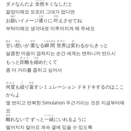
ダメなんだよ
全然
キミなしだと
끝장이예요 모조리 그대가 없다면
ねが
とお
かな
お
願
いイメージ
通
りに
叶
えさせてね
부탁이예요 생각대로 이루어지게 해 주세요
あま
おも
かさ
しゅんかん
せかい
か
甘
い
想
いが
重
なる
瞬間
世界
は
変
わるからきっと
달콤한 마음이 겹쳐지는 순간 세계는 변하니까 반드시
きょり
ちぢ
もっと
距離
を
縮
めたくて
좀 더 거리를 좁히고 싶어서
なんど
く
かえ
何度
も
繰
り
返
すシミュレーション ドキドキするのはここ
からよ
몇 번이고 반복한 Simulation 두근거리는 것은 지금부터예
요
はな
いっしょ
離
れないで ずっと
一緒
にいれるように
떨어지지 말아요 계속 곁에 있을 수 있도록