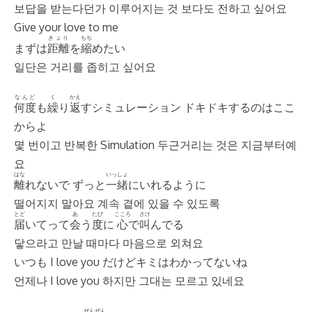
보답을 받는다던가 이루어지는 것 보다도 전하고 싶어요
Give your love to me
きょり
ちぢ
まずは
距離
を
縮
めたい
일단은 거리를 좁히고 싶어요
なんど
く
かえ
何度
も
繰
り
返
すシミュレーション ドキドキするのはここ
からよ
몇 번이고 반복한 Simulation 두근거리는 것은 지금부터예
요
はな
いっしょ
離
れないで ずっと
一緒
にいれるように
떨어지지 말아요 계속 곁에 있을 수 있도록
とど
あ
たび
こころ
さけ
届
いてって
会
う
度
に
心
で
叫
んでる
닿으라고 만날 때마다 마음으로 외쳐요
いつも I love you だけどキミはわかってないね
언제나 I love you 하지만 그대는 모르고 있네요
ぜんぜん