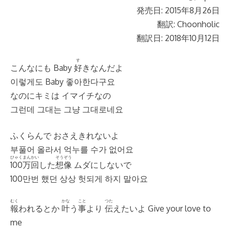
発売日: 2015年8月26日
翻訳: Choonholic
翻訳日: 2018年10月12日
す
こんなにも Baby
好
きなんだよ
이렇게도 Baby 좋아한다구요
なのにキミは イマイチなの
그런데 그대는 그냥 그대로네요
ふくらんで おさえきれないよ
부풀어 올라서 억누를 수가 없어요
ひゃく
まん
かい
そうぞう
100
万
回
した
想像
ムダにしないで
100만번 했던 상상 헛되게 하지 말아요
むく
かな
こと
つた
報
われるとか
叶
う
事
より
伝
えたいよ Give your love to
me