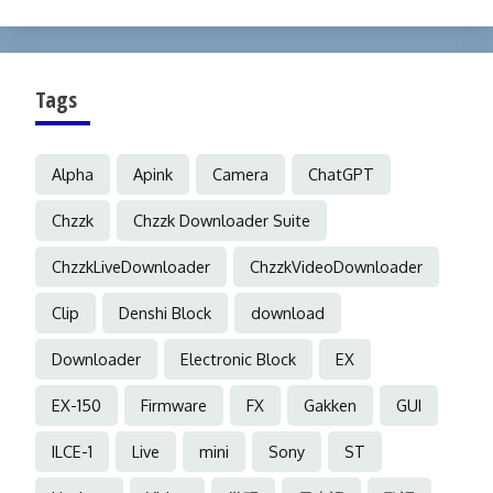
Tags
Alpha
Apink
Camera
ChatGPT
Chzzk
Chzzk Downloader Suite
ChzzkLiveDownloader
ChzzkVideoDownloader
Clip
Denshi Block
download
Downloader
Electronic Block
EX
EX-150
Firmware
FX
Gakken
GUI
ILCE-1
Live
mini
Sony
ST