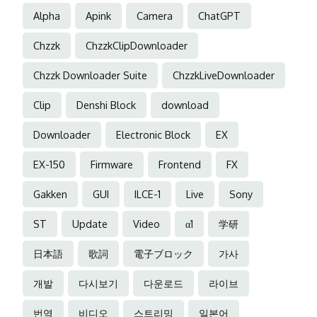
Alpha
Apink
Camera
ChatGPT
Chzzk
ChzzkClipDownloader
Chzzk Downloader Suite
ChzzkLiveDownloader
Clip
Denshi Block
download
Downloader
Electronic Block
EX
EX-150
Firmware
Frontend
FX
Gakken
GUI
ILCE-1
Live
Sony
ST
Update
Video
α1
学研
日本語
歌詞
電子ブロック
가사
개발
다시보기
다운로드
라이브
번역
비디오
스트리밍
일본어