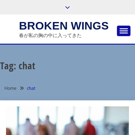
Skip
to
content
BROKEN WINGS
春が私の胸の中に入ってきた
Tag:
chat
Home
chat